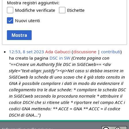
Mostra registri aggiuntivi:
Modifiche verificate
Etichette
Nuovi utenti
Mostra
12:53, 8 set 2023
Ada Gabucci
discussione
contributi
ha creato la pagina
DSC in SW
(Creata pagina con
"==Creare un Authority file DSC in SiGECweb== <div
style="text-align: justify"><p>Nel caso si debba inserire in
SiGECweb la scheda di uno scavo che è già stato censito in
GNA è possibile compilare i dati in modo da evidenziare il
collegamento tra le due schede: * compilare la scheda DSC
in SiGECweb secondo la procedura normale * attribuire il
codice DSCH che si ritiene utile * riportare nel campo ACC i
codici GNA mettendo: ** ACCE = GNA ** ACCC = il codice
DSCH di GNA...")